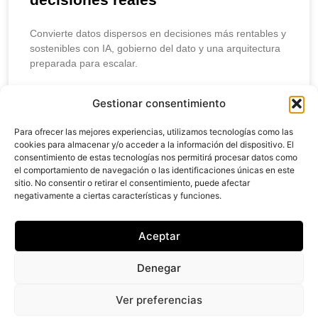
Convierte datos dispersos en decisiones más rentables y
sostenibles con IA, gobierno del dato y una arquitectura
preparada para escalar.
LEER MÁS
Gestionar consentimiento
Para ofrecer las mejores experiencias, utilizamos tecnologías como las
abril 10, 2026
cookies para almacenar y/o acceder a la información del dispositivo. El
consentimiento de estas tecnologías nos permitirá procesar datos como
el comportamiento de navegación o las identificaciones únicas en este
sitio. No consentir o retirar el consentimiento, puede afectar
negativamente a ciertas características y funciones.
Creantia
Studio
Aceptar
@ 2024 Creantia,
Denegar
Inc. Todos los
Derechos
Reservados.
Ver preferencias