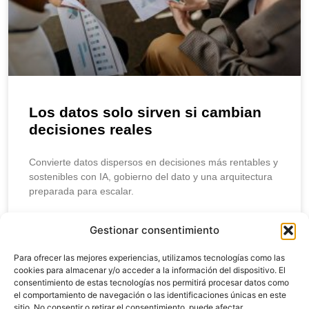
Los datos solo sirven si cambian
decisiones reales
Convierte datos dispersos en decisiones más rentables y
sostenibles con IA, gobierno del dato y una arquitectura
preparada para escalar.
LEER MÁS
Gestionar consentimiento
Para ofrecer las mejores experiencias, utilizamos tecnologías como las
abril 10, 2026
cookies para almacenar y/o acceder a la información del dispositivo. El
consentimiento de estas tecnologías nos permitirá procesar datos como
el comportamiento de navegación o las identificaciones únicas en este
sitio. No consentir o retirar el consentimiento, puede afectar