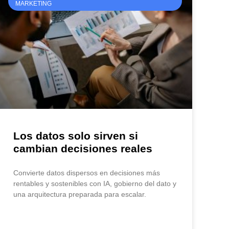
MARKETING
Los datos solo sirven si
cambian decisiones reales
Convierte datos dispersos en decisiones más
rentables y sostenibles con IA, gobierno del dato y
una arquitectura preparada para escalar.