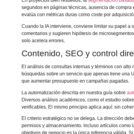
En proyectos bien resueltos, la
segmentación basada
segundos en páginas técnicas, ausencia de compra en 
evalúa con métricas duras como coste por adquisición,
Cuando la IA interviene, conviene limitar su papel a 
comentarios y sugieren hipótesis de microsegmentos, p
solo acelera errores.
Contenido, SEO y control dire
El análisis de consultas internas y términos con alto r
búsquedas sobre un servicio que apenas tiene una UR
que aumentar presupuesto en campañas pagadas.
La automatización descrita en nuestra guía sobre
aut
Diversos análisis académicos, como el estudio sobr
verificables. El mismo principio aplica aquí: sin cohe
El criterio estratégico no se delega. La dirección d
permisos y almacenamiento. Incluso artículos como 
objetivos de negocio es la única referencia válida. S