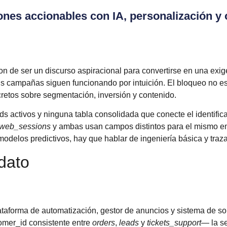
ones accionables con IA, personalización y
on de ser un discurso aspiracional para convertirse en una exi
 campañas siguen funcionando por intuición. El bloqueo no est
cretos sobre segmentación, inversión y contenido.
 activos y ninguna tabla consolidada que conecte el identifica
web_sessions
y ambas usan campos distintos para el mismo emai
 modelos predictivos, hay que hablar de ingeniería básica y traza
 dato
plataforma de automatización, gestor de anuncios y sistema de s
omer_id consistente entre
orders
,
leads
y
tickets_support
— la s