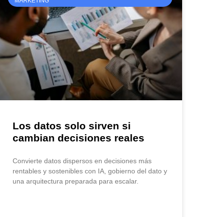
MARKETING
Los datos solo sirven si
cambian decisiones reales
Convierte datos dispersos en decisiones más
rentables y sostenibles con IA, gobierno del dato y
una arquitectura preparada para escalar.