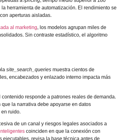
repetidas a
/pricing
, tiempo medio superior a 180
 la herramienta de automatización. El rendimiento se
 con aperturas aisladas.
cada al marketing
, los modelos agrupan miles de
solidados. Sin contraste estadístico, el algoritmo
bla
site_search_queries
muestra cientos de
itles, encabezados y enlazado interno impacta más
l contenido responde a patrones reales de demanda.
en que la narrativa debe apoyarse en datos
 en ruido.
cesiva de un canal y riesgos legales asociados a
inteligentes
coinciden en que la conexión con
s ejecutables, revisa la base técnica antes de