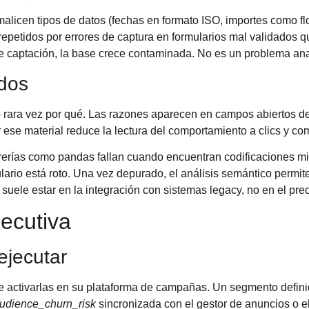
alicen tipos de datos (fechas en formato ISO, importes como fl
repetidos por errores de captura en formularios mal validados qu
de captación, la base crece contaminada. No es un problema anal
ados
ro rara vez por qué. Las razones aparecen en campos abiertos d
 ese material reduce la lectura del comportamiento a clics y co
brerías como pandas fallan cuando encuentran codificaciones mi
lario está roto. Una vez depurado, el análisis semántico permit
 suele estar en la integración con sistemas legacy, no en el pre
jecutiva
jecutar
de activarlas en su plataforma de campañas. Un segmento defin
udience_churn_risk
sincronizada con el gestor de anuncios o el