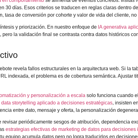
 en comportamiento
se alimenta de eventos concretos: visitas 
30 días. Esos criterios se traducen en reglas claras dentro de
 tasa de conversión por cohorte y valor de vida del cliente, no
síntesis y priorización. En nuestro enfoque de
IA generativa apli
ero la validación final se contrasta contra datos históricos con
ctivo
ebote revela fallos estructurales en la arquitectura web. Si la ta
L indexada, el problema es de cobertura semántica. Ajustar t
omatización y personalización a escala
solo funciona cuando e
e
data storytelling aplicado a decisiones estratégicas
, insisten 
rencia entre dato, mensaje y oferta, la personalización degenera
ebe revisar periódicamente sesgos de atribución, dependencia ex
las
estrategias efectivas de marketing de datos para decisiones 
i tu equipo acumula datos pero no logra traducirlos en decisione