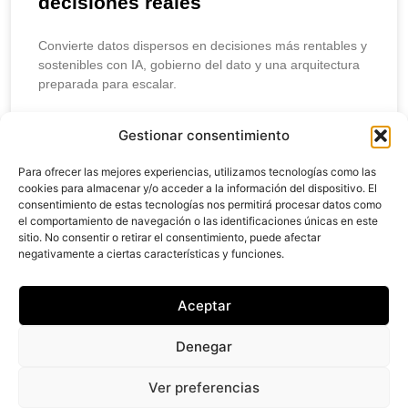
decisiones reales
Convierte datos dispersos en decisiones más rentables y
sostenibles con IA, gobierno del dato y una arquitectura
preparada para escalar.
LEER MÁS
Gestionar consentimiento
Para ofrecer las mejores experiencias, utilizamos tecnologías como las
abril 10, 2026
cookies para almacenar y/o acceder a la información del dispositivo. El
consentimiento de estas tecnologías nos permitirá procesar datos como
el comportamiento de navegación o las identificaciones únicas en este
sitio. No consentir o retirar el consentimiento, puede afectar
negativamente a ciertas características y funciones.
Creantia
Studio
Aceptar
@ 2024 Creantia,
Denegar
Inc. Todos los
Derechos
Reservados.
Ver preferencias