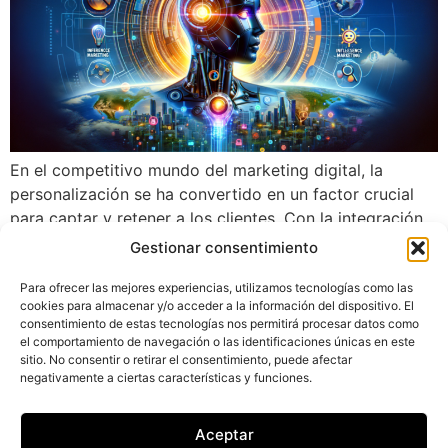
En el competitivo mundo del marketing digital, la
personalización se ha convertido en un factor crucial
para captar y retener a los clientes. Con la integración
de la inteligencia artificial (IA) en las estrategias de
Gestionar consentimiento
marketing, las empresas tienen la oportunidad de llevar
la personalización a un nivel sin precedentes. En este
Para ofrecer las mejores experiencias, utilizamos tecnologías como las
cookies para almacenar y/o acceder a la información del dispositivo. El
artículo, exploraremos cómo […]
consentimiento de estas tecnologías nos permitirá procesar datos como
el comportamiento de navegación o las identificaciones únicas en este
sitio. No consentir o retirar el consentimiento, puede afectar
negativamente a ciertas características y funciones.
Creantia
Studio
Aceptar