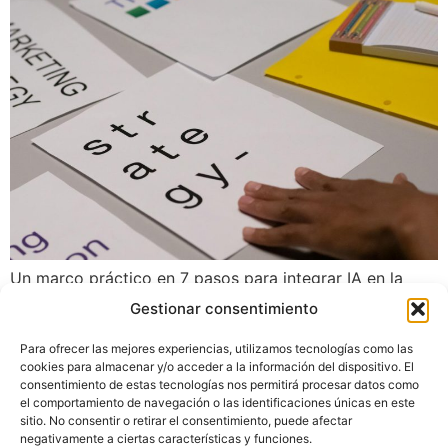
Un marco práctico en 7 pasos para integrar IA en la
estrategia digital con foco en negocio, talento y gestión
Gestionar consentimiento
de riesgos.
Para ofrecer las mejores experiencias, utilizamos tecnologías como las
cookies para almacenar y/o acceder a la información del dispositivo. El
Siguiente
→
consentimiento de estas tecnologías nos permitirá procesar datos como
el comportamiento de navegación o las identificaciones únicas en este
sitio. No consentir o retirar el consentimiento, puede afectar
negativamente a ciertas características y funciones.