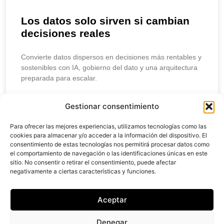
Los datos solo sirven si cambian
decisiones reales
Convierte datos dispersos en decisiones más rentables y
sostenibles con IA, gobierno del dato y una arquitectura
preparada para escalar.
LEER MÁS
Gestionar consentimiento
Para ofrecer las mejores experiencias, utilizamos tecnologías como las
abril 10, 2026
cookies para almacenar y/o acceder a la información del dispositivo. El
consentimiento de estas tecnologías nos permitirá procesar datos como
el comportamiento de navegación o las identificaciones únicas en este
sitio. No consentir o retirar el consentimiento, puede afectar
negativamente a ciertas características y funciones.
Creantia
Studio
Aceptar
@ 2024 Creantia,
Denegar